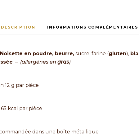
DESCRIPTION
INFORMATIONS COMPLÉMENTAIRES
Noisette en poudre, beurre,
sucre, farine (
gluten
),
bla
assée
–
(allergènes en
gras
)
financier sésame
n 12 g par pièce
 65 kcal par pièce
ecommandée dans une boîte métallique