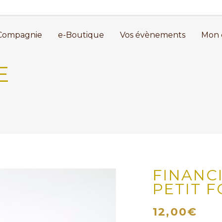
Compagnie
e-Boutique
Vos évènements
Mon 
E
FINANC
PETIT 
12,00
€