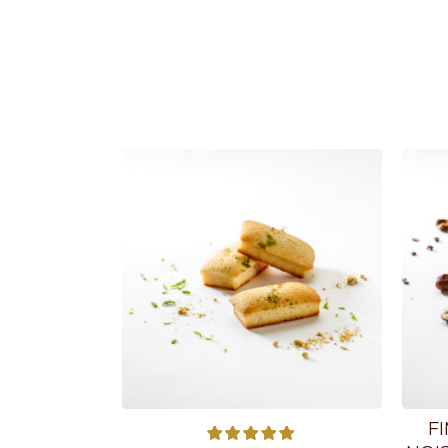
F
Note
5.00
sur 5