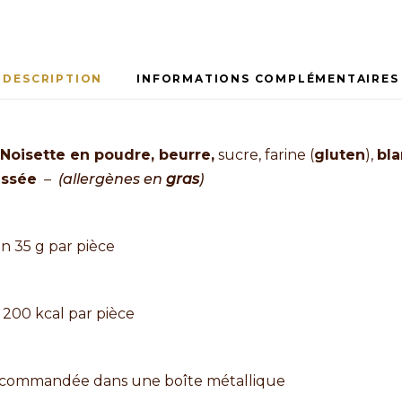
DESCRIPTION
INFORMATIONS COMPLÉMENTAIRES
Noisette en poudre, beurre,
sucre, farine (
gluten
),
bla
assée
–
(allergènes en
gras
)
financier sésame
n 35 g par pièce
 200 kcal par pièce
ecommandée dans une boîte métallique