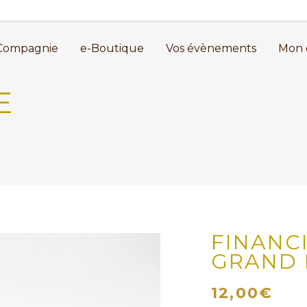
Compagnie
e-Boutique
Vos évènements
Mon 
E
FINANC
GRAND 
12,00
€