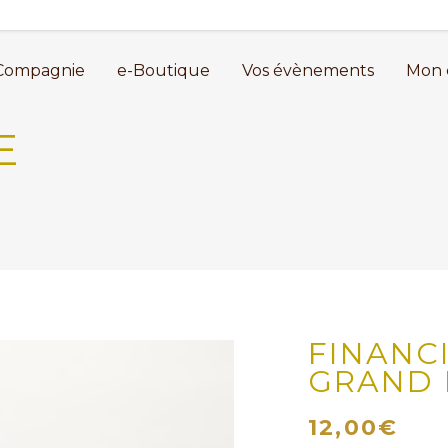
Compagnie
e-Boutique
Vos évènements
Mon 
E
FINANC
GRAND 
12,00
€